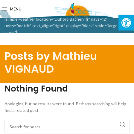
MENU
Ouvrir la 
[simple-weather location="Duhort-Bachen, fr" days="2"
units="metric" text_align="right" display="block" style="large-
icons"]
Posts by
Mathieu
VIGNAUD
Nothing Found
Apologies, but no results were found. Perhaps searching will help
find a related post.